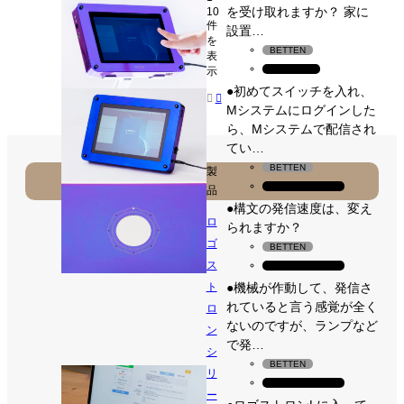
を受け取れますか？ 家に
10
件
設置…
を
BETTEN
表
Mシステム
示
●初めてスイッチを入れ、


Mシステムにログインした
ら、Mシステムで配信され
てい…
BETTEN
製
Q&A/困った時は
品
●構文の発信速度は、変え
ロ
られますか？
ゴ
BETTEN
ス
Q&A/困った時は
ト
●機械が作動して、発信さ
れていると言う感覚が全く
ロ
ないのですが、ランプなど
ン
で発…
シ
BETTEN
リ
Q&A/困った時は
ー